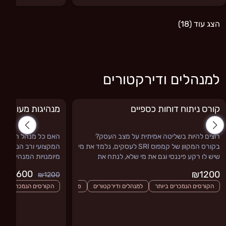
הצג עוד (18)
למנהלים ודירקטורים
קורס ניתוח דוחות כספיים
מנהיגות מעוררת
רוצים להיות בשליטה אמיתית על מצב העסק?
האם כל מנהל הוא מנה
בקורס המקוון של קמפוס SRI לעסקים, נלמד את מי
המקצועי ורב הניסיון 
שיש לו רקע פיננסי וגם את מי שלא, לנתח את
מיומנויות המנהיגות ש
הדו"חות הכספיים של עסק או ארגון ולזהות בעיות
להצלחה תוך דגש על 
₪600
₪1200
₪1200
ומנועי צמיחה.
המנהל ליישם
הקורסים הנמכרים ביותר
למנהלים ודירקטורים
פיננסים. שוק ההון, קריפטו ונדלן
הקורסים הנמכרים ביות