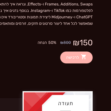
Frames, Additions, Swaps ו-fects
לפלטפורמות כמו TikTok ו-Instagram
ChatGPT ו-Midjourney ליצירת תמונות וסטור
שמאפשר לכל אחד ליצור סרטונים חזקים, זורמים ומותאמי
₪150
₪300
50%
הנחה
לרכישה
קבלו תעודת סיום הקורס