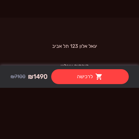
 יגאל אלון 123 תל אביב 
קורסים אונליין
₪1490
לרכישה
₪7100
קורס  AI PRO - Canva
תנאי שימוש
קורס  AI PRO - Pika
קורס  AI PRO - Heygen