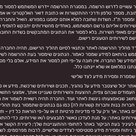
 עשויים לדרוש הרשמה. במסגרת ההרשמה יידרש המשתמש למסור מיד
ובת, מספר טלפון ודרכי ההתקשרות או כתובת דואר האלקטרוני או אמ
ומספר ת"ז. השדות שחובה למלא אותם יסומנו במפורש. הואיל והחבר
שירותים אליהם נרשם המשתמש, באחדים מהשירותים יתבקש להוסיף ול
יבים מאופי השירות. בלא למסור את הנתונים המתבקשים בשדות החובה 
 לשירותים הטעונים רישום.
ד מהליך ההרשמה לאתר וכתנאי לסיום תהליך הרישום, תהיה החברה
ש בהתאם למידע שמסר כאמור. הנתונים שימסור בעת ההרשמה לשיר
מידע של החברה. אין חובה על-פי חוק למסור את המידע, אולם בלי מסי
נתנו במלואם או שלא יינתנו כלל.
שמסרת ומסירת מידע לצד שלישי
ר יכול שיצטבר מידע על נוהגיך, תכנים ושירותים שרכשת, מידע או פ
עמודים שבהם צפית, ההצעות והשירותים שעניינו אותך, אמצעי התשל
חשב שבאמצעותו ניגשת לאתר ועוד. החברה תהיה רשאית לשמור את ה
 חברות בנות וחברות קשורות לה) כמו גם בנתונים שתמסור בעת תהל
 באתר, אך ורק על פי מדיניות פרטיות זו או על-פי הוראות כל דין – וזא
ירותים באתר; על מנת לעדכן באשר למבצעים ו/או שירותים; כדי להתא
ו לעיניך בעת הביקור באתר לתחומי ההתעניינות שלך; ליצירת הקשר 
ך ניתוח ומסירת מידע סטטיסטי לצדדים שלישיים, לרבות מפרסמים; לש