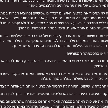
של האתר, שיפורו והעשרת השירות הניתן בו; וכן לכל מטרה אחרת, המפ
תנאי השימוש של איזה מהשירותים הרלבנטיים באתר.
 לא תמסור את פרטיך האישיים לצדדים שלישיים (להוציא חברות בנות 
חברות המספקות לה שירותי ניתוח מידע, אנליזה ופרסונליזציה – אלא בת
כלפי החברה כי לא יעשו כל שימוש אחר במידע הנ"ל ולא יעבירו אותו ל
ידע זה מזהים אותך אישית, ואלא במקרים המפורטים להלן:
רותים משותפי-מסחר או ספקי שירות של החברה או בפעילויות משות
צגות באתר. במקרים אלה יועבר לשותפים או ספקי שירות אלה המידע 
רכישה, ניהול פעילות התוכן הרלבנטית ושמירת הקשר איתך.
 ו/או בהסכמתך המפורשת.
ברה תסבור כי מסירת המידע נחוצה כדי למנוע נזק חמור לגופך או לר
ד שלישי;
 תנאי השימוש באתר או אם תבצע באמצעות האתר או בקשר עימו פע
 או ניסיון לבצע פעולות כאלה במקרים אלה;
החברה צו שיפוטי המורה לה למסור את פרטיך או המידע אודותיך לצד 
קת, טענה, תביעה, דרישה או הליכים משפטיים, אם יהיו, בינך לבין החב
ן את פעילות האתר במסגרת תאגיד אחר וכן במקרה שתתמזג עם גוף 
עביר לתאגיד החדש העתק מן המידע שנאגר אודותיך באתר או כל מיד