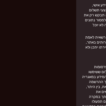
ע אישי,
צעי תשלום
ה תבקש רק את
מסור נתונים
לא יוכל
 רשאית לאמת
ותים באתר,
רתו יתכן ולא
רסומות
ום ששימשו
מידע במאגריה
יך ההרשמה
ת, בין היתר,
ים את
אתך במקרה
ם תפעולו