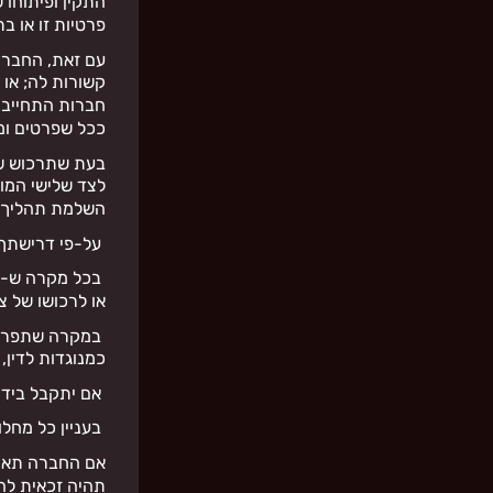
התקין ופיתוחו 
פרטיות זו או ב
עם זאת, החברה
קשורות לה; או 
חברות התחייבו 
ככל שפרטים ומ
בעת שתרכוש שי
לצד שלישי המו
השלמת תהליך ה
על-פי דרישתך
בכל מקרה ש-הח
או לרכושו של צ
במקרה שתפר את
כמנוגדות לדין,
אם יתקבל בידי 
בעניין כל מחלו
אם החברה תארג
תהיה זכאית לה