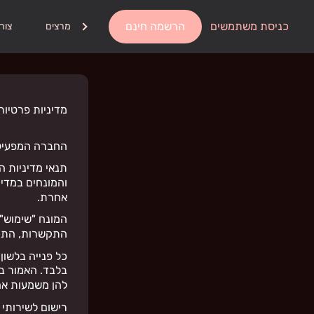
כניסת משתמשים
הרשמה חינם
אודות
מרצים
צור
מדיניות פרטיו
החברה המפעילה
תנאי מדיניות ה
והמונחים במדי
אחרת.
המונח "שימוש" 
התקשרות, התכת
כל פנייה בלשון
בלבד. האמור בלש
להן משמעות א
רישום לשירותי