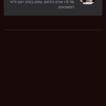
של 5+ שנים בתחום. עוסק במתן ייעוץ וליווי
למשקיעים.