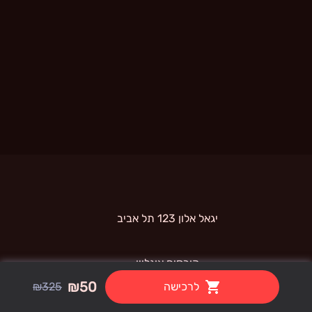
 יגאל אלון 123 תל אביב 
קורסים אונליין
₪50
לרכישה
₪325
קורס  AI PRO - Canva