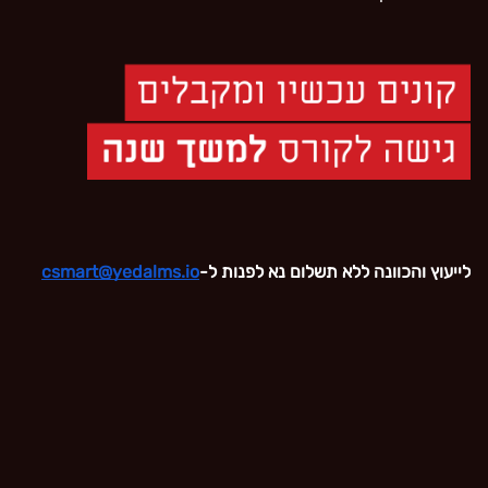
לייעוץ והכוונה ללא תשלום נא לפנות ל-
‫csmart@yedalms.io‬