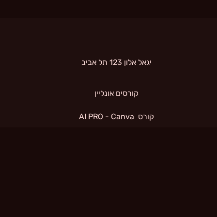
 יגאל אלון 123 תל אביב 
קורסים אונליין
קורס  AI PRO - Canva
תנאי שימוש
קורס  AI PRO - Pika
קורס  AI PRO - Heygen