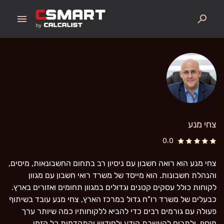
menu
search
צחי מנע
0.0
צחי מנע הוא רואה חשבון עם ניסיון רב בתחום החשבונאות, מיסים,
והנהלת חשבונות. הוא מייסד של משרד רואי חשבון עם מגוון
לקוחות כולל עסקים קטנים וגדולים במגוון תחומים ואזורים בארץ.
כבעלים של משרד רו"ח גדול במרכז הארץ, צחי מנע עובד בשיתוף
פעולה עם גורמים רבים כדי להביא ללקוחותיו כמה שיותר ערך
מוסף, ולתרום להעשרת הידע ולחידוש והתקדמות כל הזמן.