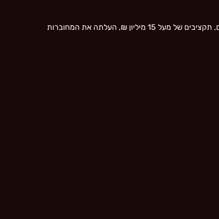
כיהנה כמנהלת חטיבת משאבי אנוש בבנק ישראל ובאוניברסיטת בן גוריון, במסגרת תפקידה ניהלה מספר רב של מנהלים ועובדים, תקציבים של מעל 15 מיליון ₪, העלתה את המחוברות