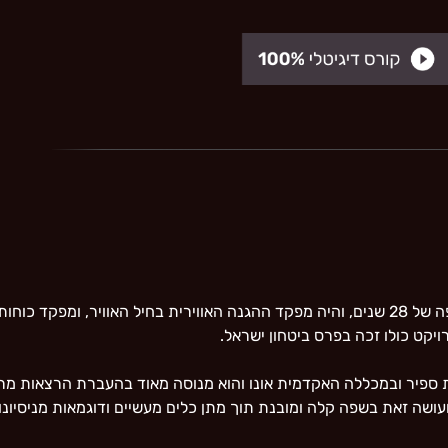
ד"ר אריה פישביין, תת אלוף(מיל.), שירת בחיל האוויר תקופה של 28 שנים, והיה מפקד ההגנה האוו
יקט כולו זכה בפרס ביטחון ישראל.
ספיר ובמכללה האקדמית אונו והוא מנוסה מאוד בהעברת הרצאות מרתקות
ועושה זאת בשפה קלה ומובנת תוך מתן כלים מעשיים ודוגמאות מניסיונו