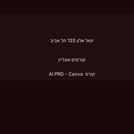
 יגאל אלון 123 תל אביב 
קורסים אונליין
קורס  AI PRO - Canva
תנאי שימוש
קורס  AI PRO - Pika
קורס  AI PRO - Heygen