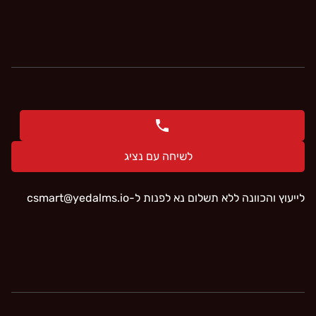
לשיחה עם נציג
לייעוץ והכוונה ללא תשלום נא לפנות ל-‫csmart@yedalms.io‬