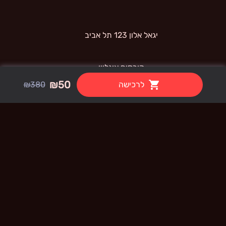
 יגאל אלון 123 תל אביב 
קורסים אונליין
₪50
לרכישה
₪380
קורס  AI PRO - Canva
תנאי שימוש
קורס  AI PRO - Pika
קורס  AI PRO - Heygen
קורס  AI PRO - Lovable
קורס  AI PRO - Higgsfield