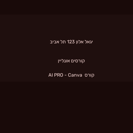
 יגאל אלון 123 תל אביב 
קורסים אונליין
קורס  AI PRO - Canva
תנאי שימוש
קורס  AI PRO - Pika
קורס  AI PRO - Heygen