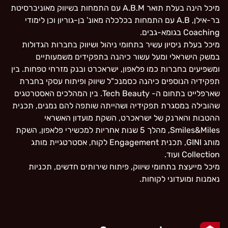
מיכל הינה בעלת תואר A.B.M עם התמחות בשיווק מאוניברסיטת
בר-אילן, A.B עם התמחות בכלכלה מאונ' בן-גוריון וכן לימודי
Coaching בגומא-גבים.
מיכל בעלת ניסיון עשיר בתחומי ניהול ושיווק בחברות הגדולות
במשק הישראלי ומעל עשור כיהנה בתפקידים משמעותיים
ומשפיעים בחברות כמו פלאפון, ישראכרט ובנק מזרחי טפחות. בין
תפקידיה הנוספים כיהנה כסמנכ"ל שיווק ופיתוח עסקי בחברת
שארפלייט בתחום ה- Tech Beauty. בין המהלכים האסטרטגים
שהובילה במסגרת תפקידיה ושהייתה שותפה להם נמנים, תכנית
ההטבות והארנק של ישראכרט, השקת מועדון האשראי
Smiles&Miles, מהלך 5 שנות אחריות למכשירי פלאפון, השקת
מותג GINI, תכנית Engagement לקוח, אסטרטגיית מותג
Collection ועוד.
מיכל מייעצת בתחומי שיווק, פיתוח שירותים חדשים, תכניות
נאמנות ומועדוני לקוחות.