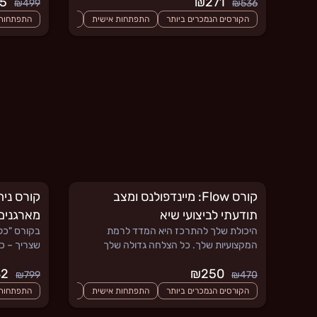
₪155
₪271
בצורה פשוטה ויעילה.
לעזור לנו 
₪499
₪536
הקורסים הנמכרים ביותר
התפתחות אישית
קורסים חדשים
התפתחות 
קו
קורס Flow: מיינדפולנס ומצב
קורס ניה
תודעתי לביצועי שיא
מארגנים
היכולת שלך להתרכז היא המדד לרמת
בקורס "כל
המקצועיות שלך. כל הצלחה גדולה שלך
שצריך – כד
דרשה ממך את תשומת הלב המלאה לאורך
שלכם.
₪182
₪250
זמן. אבל עם יד על הלב: כמה פעמים במהלך
₪799
₪470
היום הרגשת שהקשב שלך "בורח" ללא
הקורסים הנמכרים ביותר
התפתחות אישית
קורסים לבניית קריירה
התפתחות 
שליטה?