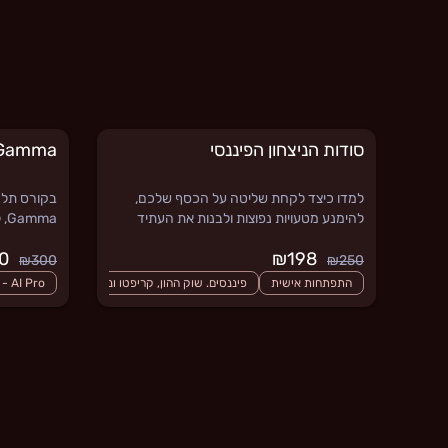
סודות הניצחון הפיננסי
 Gamma
למדו כיצד לקחת שליטה על הכסף שלכם,
בקורס תלמד
להימנע מטעויות נפוצות ולבנות את העתיד
ma
הכלכלי שתמיד חלמתם עליו.
לעצב שקופיו
₪150
₪198
ומרשים.
₪300
₪250
התפתחות אישית
פיננסים. שוק ההון, קריפטו ונדלן
AI Pro - קורסי בינה מלאכותית מובילים לצמיחה ופיתוח מיומנויות
קורסים חדשים