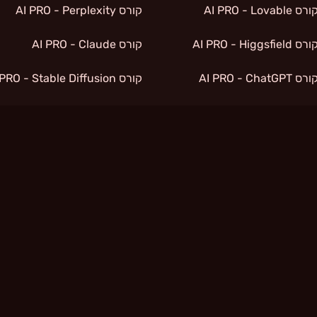
רס AI PRO - Lovable
קורס AI PRO - Perplexity
רס AI PRO - Higgsfield
קורס AI PRO - Claude
רס AI PRO - ChatGPT
קורס AI PRO - Stable Diffusion
רס AI PRO - Gamma
קורס AI PRO - Runway
רס AI PRO - Midjourney
קורס AI PRO - Synthesia
קורס ניהול משא ומתן
קורס תקשורת בינאישית
קורס ניתוח דוחות כספיים
קורס השקעות נדלן בבטומי
קורס שפת גוף
קידום אתרים
קורס קריפטו
צור קשר