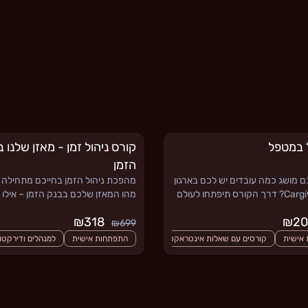
 במטפל
קורס ניהול זמן - מאזן שלנו 
הזמן
 מושג כמה עובדים יש לכם בארגון
מהפכת ניהול הזמן בחייכם מתחילה 
שהם Cargivers? דרך הקורס תיפתחו לעולם
מהו המאזן שלכם בבנק הזמן – אילו
של המלווים העיקריים, ה Cargivers. הילה
זמן יש לכם?
₪318
צה מנחה, ומייסדת המרכז לאומנות
₪699
אישית
קורסים עם שאלות אינטראקטיביות
התפתחות אישית
למנהלים ודירקטו