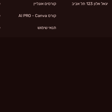
יגאל אלון 123 תל אביב
קורסים אונליין
קו
קורס AI PRO - Canva
קו
תנאי שימוש
קו
קורס AI PRO - Pika
קו
קורס AI PRO - Heygen
קו
קורס תכנון פיננסי
קורס מכירות הייטק
קורס דיבור מול קהל
קורס ניתוח טכני
קורס מיסוי מקרקעין
קורס פיתוח מנהלים
קורס מנהיגות למנהלים
קורס סטוריטלינג עסקי