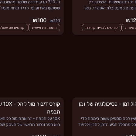
, ילדים ומשימות. השילוב בין
ה-7.10 קרע מדינה שלמה מהשגרה.
עמים כמעט בלתי אפשרי. בואו
ששקעו באירוע עד כדי הזנחת מעגלי
טרטגיה חדשה שתגרום לכם
משמעותיים בחייהם, ויש שנקלעו למ
₪100
 הזמינות הרגשית שלכם וכך לדעת
של חוסר מוטיבציה וקשב שכולו במסכ
₪210
ן בשילוב בין עבודה וחיים אישיים
בקורס נלמד איך להתמודד עם מצבי ה
אישית
רסים עם שאלות אינטראקטיביות
קורסים לבניית קריירה
התפתחות אישית
קורסים עם שאלות
האלה
ול זמן - פסיכולוגיה של זמן
קורס דיבור מ
הבמה
אין לכם מספיק שעות ביממה כדי
10X על הבמה - זה אתה מול כל הא
ל מהכל? הגיע הזמן להבין וללמוד
הוא הפרזנטור הראשי של העסק שלך
לוגיה של הזמן וכיצד היא יכולה
ולמד איך לגרום לתוכנית העסקית של