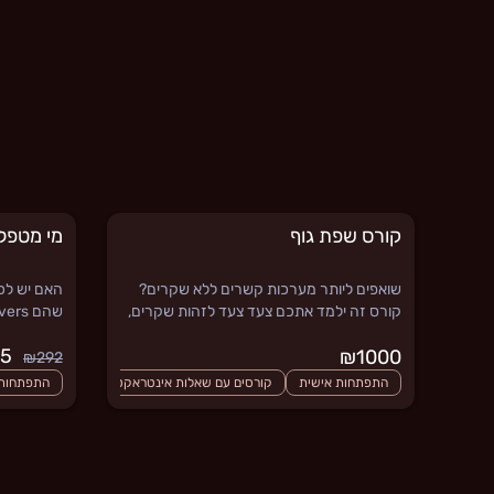
קורס שפת גוף
מי מטפל
שואפים ליותר מערכות קשרים ללא שקרים?
האם יש לכם
קורס זה ילמד אתכם צעד צעד לזהות שקרים,
הונאה ורגשות נסתרים. לעולם לא יצליחו לשקר
₪205
₪1000
אתכם עוד פעם
קאופמן מר
₪292
השינוי.
התפתחות אישית
קורסים עם שאלות אינטראקטיביות
התפתחות 