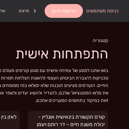
כניסת משתמשים
הרשמה חינם
אודות
מרצים
צור
קטגוריה
התפתחות אישית
בואו אתנו למסע של צמיחה אישית עם מגוון קורסים מעולם 
טכניקות להגברת הביטחון העצמי ולהשגת הצלחות חסרות ת
החיים. הקורסים מציעים תובנות שלא יסולאו בפז ממומחים 
את מלוא הפוטנציאל שלכם, להגדיר ולהשיג יעדים ולשפר א
זאת במיקוד בתחומים המעניינים אתכם.
קורס תקשורת בינאישית אונליין -
לאזן בין
יכולת משנת חיים – דר רותם ויצמן