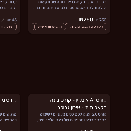
בקורס מקיף זה, תגלו את כוחה של תקשורת
עבודה, בית
יעילה ותלמדו אסטרטגיות לנווט התנגדות בחן.
הדברים לפ
ותלמדו אס
₪120
₪250
להגדיל את
₪145
₪750
להתנהל נכו
הקורסים הנמכרים ביותר
התפתחות אישית
קורסים חדשים
התפתחות 
קו
קורס AI אונליין - קורס בינה
קורס ניה
מלאכותית - אילון גרופר
קורס 2X יעניק לכם כלים מעשיים לשימוש
מרגישים ש
במבחר כלים וטכניקות של בינה מלאכותית,
להספיק הכ
לשיפור מיומנויות בעבודה, בלימודים ובעסק –
מהי הפסיכו