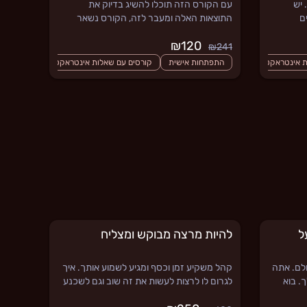
 יש
עם הקורס הזה תוכלו להשיג בדיוק את
ם
התוצאות האלה ומעבר לזה, הקורס נשאר
עגל משתק
אצלכם ככה שכל פעם שתצטרכו איזה חיזוק,
₪120
ים.
פשוט תפתחו אותו, תצפו בו ותיזכרו מה לעשות.
₪241
קיצון
 אינטראקטיביות
התפתחות אישית
קורסים עם שאלות אינטראקטיביות
ול קהל - 10X על
להיות מרצה מבוקש ומצליח
ולם. אתה
קהל משקיע זמן וכסף ומגיע לשמוע אותך. איך
. בוא
לגרום לו לרצות לעשות את זה שוב וגם לשכנע
ך להצליח
אחרים? עמידה על במה, סחיפה והעברת מסר,